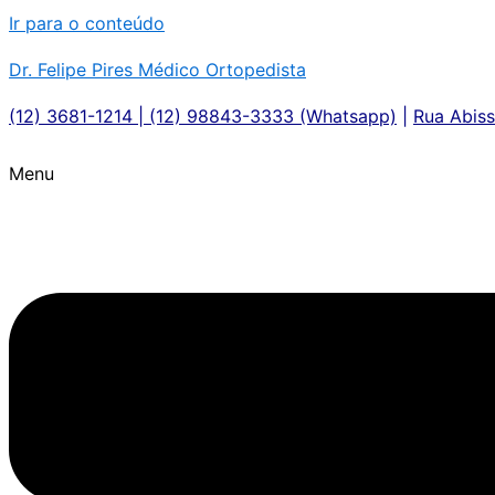
Ir para o conteúdo
Dr. Felipe Pires Médico Ortopedista
(12) 3681-1214 | (12) 98843-3333 (Whatsapp)
|
Rua Abiss
Menu