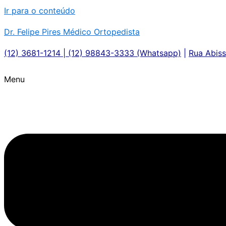
Ir para o conteúdo
Dr. Felipe Pires Médico Ortopedista
(12) 3681-1214 | (12) 98843-3333 (Whatsapp)
|
Rua Abiss
Menu