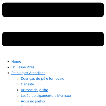
Home
Dr. Felipe Pires
Patologias Atendidas
Doenças do pé e tornozelo
Canelite
Artrose de joelho
Lesão de Ligamento e Menisco
Água no joelho