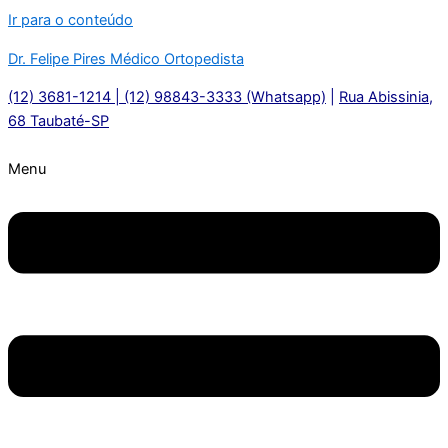
Ir para o conteúdo
Dr. Felipe Pires Médico Ortopedista
(12) 3681-1214 | (12) 98843-3333 (Whatsapp)
|
Rua Abissinia,
68 Taubaté-SP
Menu